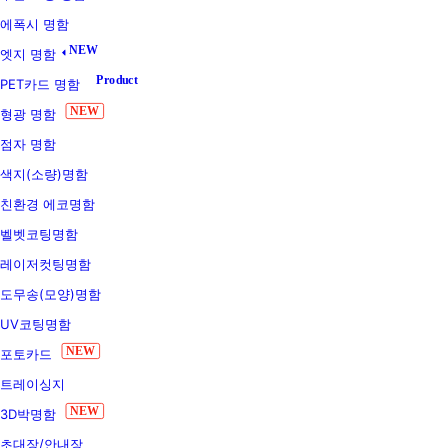
에폭시 명함
NEW
엣지 명함
Product
PET카드 명함
NEW
형광 명함
점자 명함
색지(소량)명함
친환경 에코명함
벨벳코팅명함
레이저컷팅명함
도무송(모양)명함
UV코팅명함
NEW
포토카드
트레이싱지
NEW
3D박명함
초대장/안내장