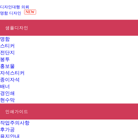
디자인대행 의뢰
NEW
명함 디자인
샘플디자인
명함
스티커
전단지
봉투
홍보물
자석스티커
종이자석
배너
경인쇄
현수막
인쇄가이드
작업주의사항
후가공
용지안내