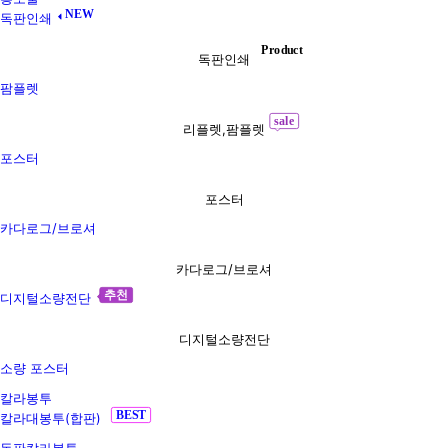
NEW
독판인쇄
Product
독판인쇄
팜플렛
sale
리플렛,팜플렛
포스터
포스터
카다로그/브로셔
카다로그/브로셔
추천
디지털소량전단
디지털소량전단
소량 포스터
칼라봉투
BEST
칼라대봉투(합판)