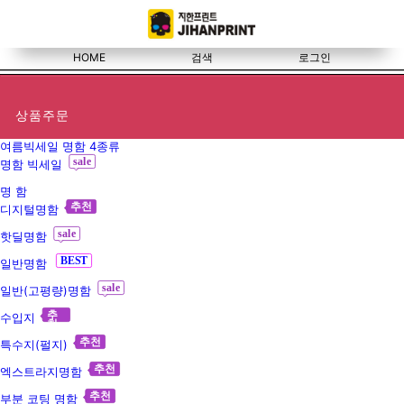
HOME
검색
로그인
쿠폰
>
상품주문
여름빅세일 명함 4종류
sale
명함 빅세일
명 함
추천
디지털명함
sale
핫딜명함
BEST
일반명함
sale
일반(고평량)명함
추
수입지
천
추천
특수지(펄지)
추천
엑스트라지명함
추천
부분 코팅 명함