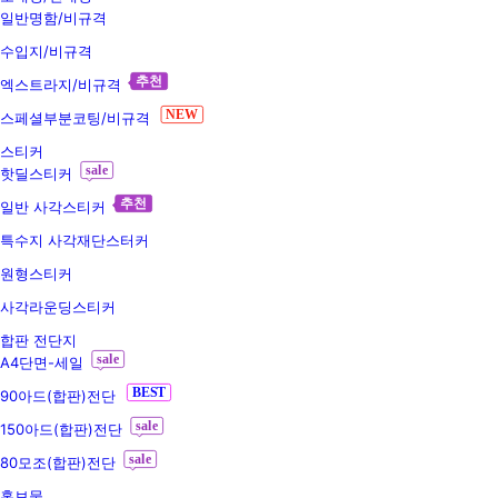
일반명함/비규격
수입지/비규격
추천
엑스트라지/비규격
NEW
스페셜부분코팅/비규격
스티커
sale
핫딜스티커
추천
일반 사각스티커
특수지 사각재단스터커
원형스티커
사각라운딩스티커
합판 전단지
sale
A4단면-세일
BEST
90아드(합판)전단
sale
150아드(합판)전단
sale
80모조(합판)전단
홍보물