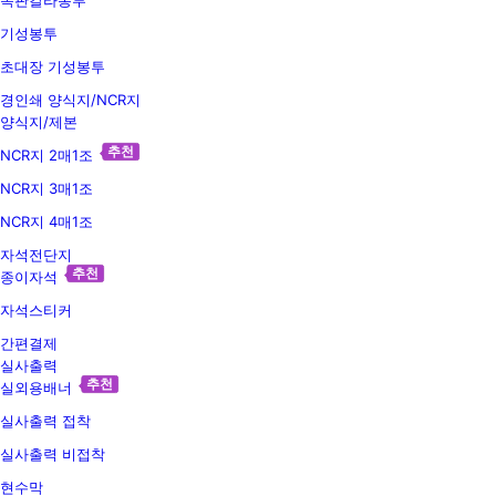
독판칼라봉투
기성봉투
초대장 기성봉투
경인쇄 양식지/NCR지
양식지/제본
추천
NCR지 2매1조
NCR지 3매1조
NCR지 4매1조
자석전단지
추천
종이자석
자석스티커
간편결제
실사출력
추천
실외용배너
실사출력 접착
실사출력 비접착
현수막